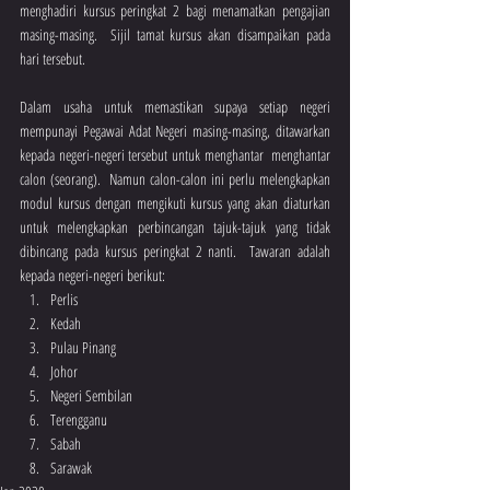
menghadiri kursus peringkat 2 bagi menamatkan pengajian 
masing-masing.  Sijil tamat kursus akan disampaikan pada 
hari tersebut.
Dalam usaha untuk memastikan supaya setiap negeri 
mempunayi Pegawai Adat Negeri masing-masing, ditawarkan 
kepada negeri-negeri tersebut untuk menghantar  menghantar 
calon (seorang).  Namun calon-calon ini perlu melengkapkan 
modul kursus dengan mengikuti kursus yang akan diaturkan 
untuk melengkapkan perbincangan tajuk-tajuk yang tidak 
dibincang pada kursus peringkat 2 nanti.  Tawaran adalah 
kepada negeri-negeri berikut:
Perlis
Kedah
Pulau Pinang
Johor
Negeri Sembilan
Terengganu
Sabah
Sarawak