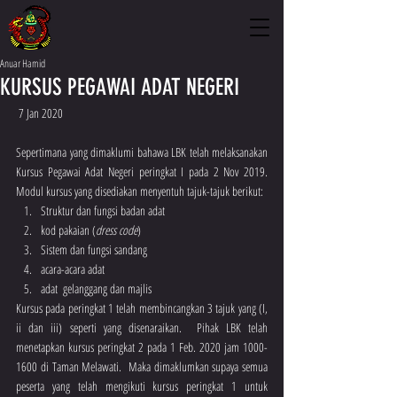
Anuar Hamid
KURSUS PEGAWAI ADAT NEGERI
 7 Jan 2020
Sepertimana yang dimaklumi bahawa LBK telah melaksanakan 
Kursus Pegawai Adat Negeri peringkat I pada 2 Nov 2019.  
Modul kursus yang disediakan menyentuh tajuk-tajuk berikut:
Struktur dan fungsi badan adat  
kod pakaian (
dress code
)    
Sistem dan fungsi sandang   
acara-acara adat    
adat  gelanggang dan majlis  
Kursus pada peringkat 1 telah membincangkan 3 tajuk yang (I, 
ii dan iii) seperti yang disenaraikan.  Pihak LBK telah 
menetapkan kursus peringkat 2 pada 1 Feb. 2020 jam 1000-
1600 di Taman Melawati.  Maka dimaklumkan supaya semua 
peserta yang telah mengikuti kursus peringkat 1 untuk 