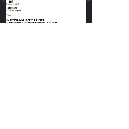
SURAT PEKELILING ADAT BIL 4/2018
Fungsi Lembaga Beradat
(Adat Istiadat)
- Fasal 27
Paparan penuh