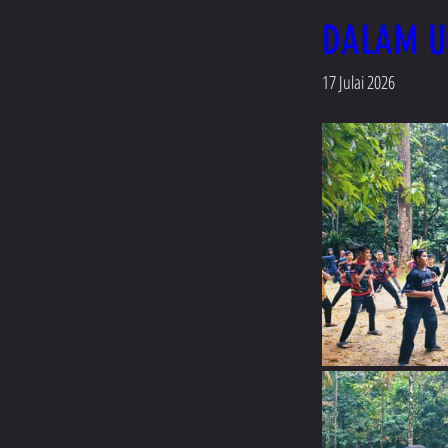
DALAM U
Jan 2024
Dis 2023
Okt 2023
17 Julai 2026