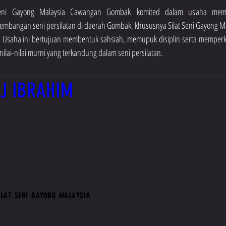
Seni Gayong Malaysia Cawangan Gombak komited dalam usaha memp
bangan seni persilatan di daerah Gombak, khususnya Silat Seni Gayong Mala
. Usaha ini bertujuan membentuk sahsiah, memupuk disiplin serta memperkuk
ilai-nilai murni yang terkandung dalam seni persilatan.
HJ IBRAHIM
NGI KAMI:
at@gmail.com
LAT SENI GAYONG MALAYSIA
my