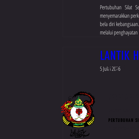
Pertubuhan Silat 
menyemarakkan perkem
bela diri kebangsaan
melalui penghayatan n
LANTIK 
HUBU
5 Julai 2026
gayong.ad
pautan luar:
PERTUBUHAN SI
>
gayong.com.