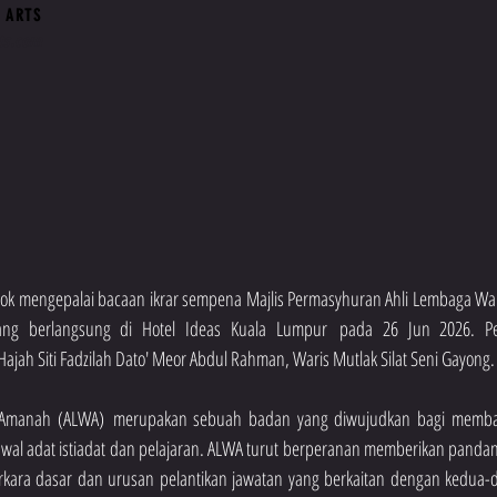
 ARTS
ts.com
sok mengepalai bacaan ikrar sempena Majlis Permasyhuran Ahli Lembaga Wari
ang berlangsung di Hotel Ideas Kuala Lumpur pada 26 Jun 2026. Pe
ajah Siti Fadzilah Dato' Meor Abdul Rahman, Waris Mutlak Silat Seni Gayong.
 Amanah (ALWA) merupakan sebuah badan yang diwujudkan bagi membant
al adat istiadat dan pelajaran. ALWA turut berperanan memberikan pandang
kara dasar dan urusan pelantikan jawatan yang berkaitan dengan kedua-du