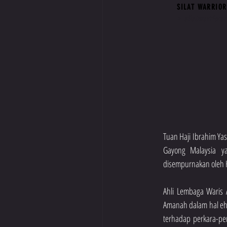
SILAT WARRIOR
>
silatwarriorar
Tuan Haji Ibrahim Ya
Gayong Malaysia y
disempurnakan oleh H
Ahli Lembaga Waris
Amanah dalam hal ehw
terhadap perkara-per