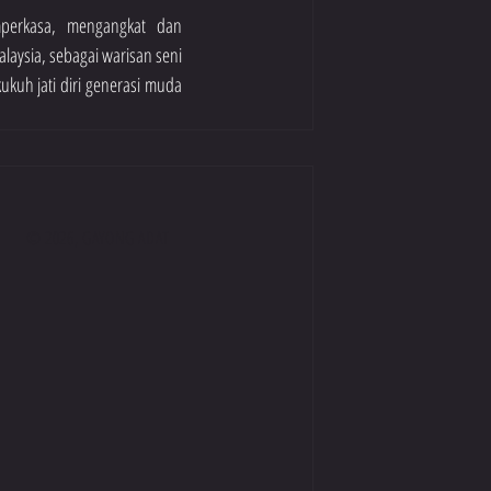
erkasa, mengangkat dan 
ysia, sebagai warisan seni 
uh jati diri generasi muda 
© 2026, GAYONG ADAT