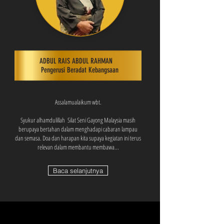
ADBUL RAIS ABDUL RAHMAN
Pengerusi Beradat Kebangsaan
Assalamualaikum wbt.
Syukur alhamdulillah Silat Seni Gayong Malaysia masih
berupaya bertahan dalam menghadapi cabaran lampau
dan semasa. Doa dan harapan kita supaya kegiatan ini terus
relevan dalam membantu membawa...
Baca selanjutnya