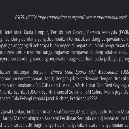
PSGB, USSSA forge cooperation to expand silat at international level
di Hotel Ideal Kuala Lumpur, Pertubuhan Gayong Bersatu Malaysia (PGBM
.  Sandang-sandang yang disampaikan termasuk sandang berjawatan dan 
an gelanggang di beberapa buah negeri di negara ini, pihak pengurusan Gay
 kanannya untuk memikul tanggungjawab mengawasi bidang adat-istiadat, 
enyerahan sandang-sandang berjawatan bagi keperluan pada pelbagai pering
ikatan hubungan dengan  
United State Sports Silat Associatiuon 
(USS
andum Persefahaman (MoU) dengan pihak berkenaan dengan disaksikan ol
man dan anakanda Siti Zubaidah Hussin, , Waris Zuriat Silat Seni Gayong, 
merika Syarikat (USGF), Syeikh Shamsul Sulaiman SM Salim.  Majlis juga di
kota Cula Pelangi kepada Jacob Richter, President USSSA.
j Zainal Dahlan, Timbalan Imam Khalifah PSSGM Selangor, Abdul Rahim Masd
Hartini Mansor pimpinan Akademi Persilatan Sedunia dan Hj Mohd Anuar Hj
 telah turut hadir bagi menyeri dan menyaksikan acara menyampaian s