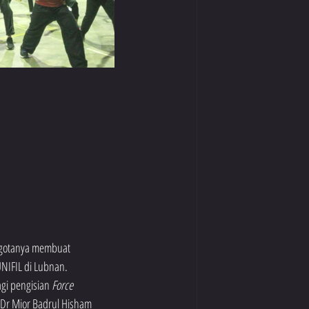
ggotanya membuat 
IFIL di Lubnan.  
gi pengisian 
Force 
  Dr Mior Badrul Hisham 