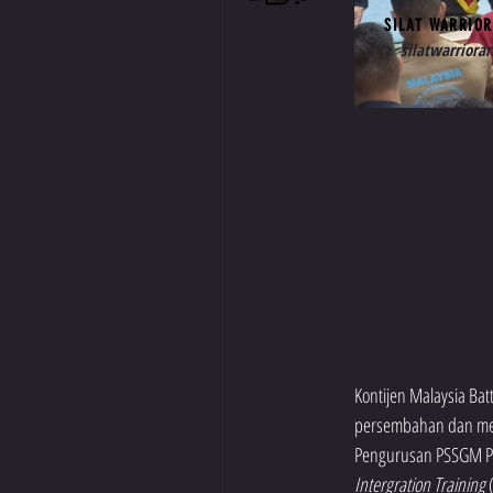
SILAT WARRIOR
>
silatwarriorar
Kontijen Malaysia Ba
persembahan dan memp
Pengurusan PSSGM PD 
Intergration Training
 