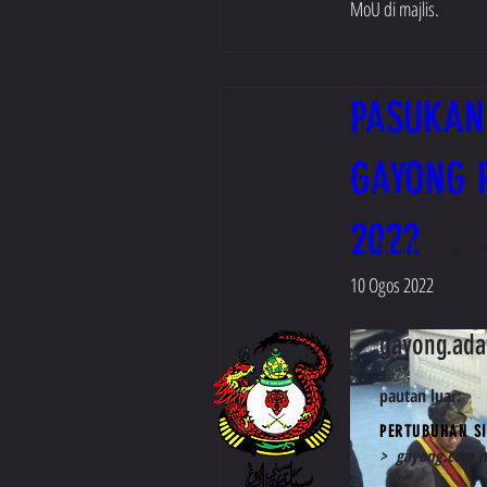
MoU di majlis.
PASUKAN
GAYONG 
2022
HUBU
10 Ogos 2022
gayong.ad
pautan luar:
PERTUBUHAN SI
>
gayong.com.