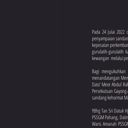
Pada 24 Julai 2022 
penyampaian sandang
kepesatan perkembang
gurulatih-gurulatih
kewangan  melalui p
Bagi mengukuhkan 
menandatangan Memor
Dato’ Meor Abdul Rah
Persekutuan Gayong A
sandang kehormat Mah
YBhg Tan Sri Datuk H
PSSGM Pahang, Datin 
Waris Amanah PSSGM