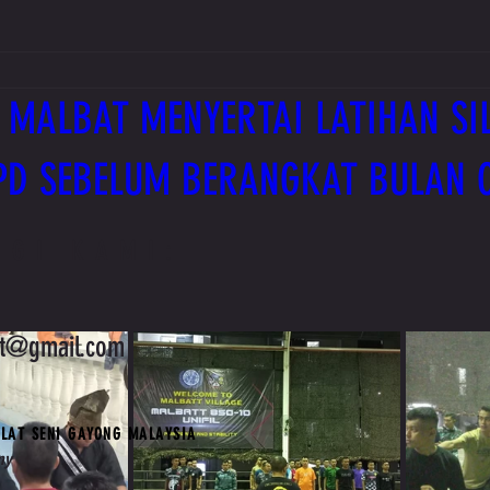
 MALBAT MENYERTAI LATIHAN SIL
PD SEBELUM BERANGKAT BULAN 
NGI KAMI:
at@gmail.com
LAT SENI GAYONG MALAYSIA
my