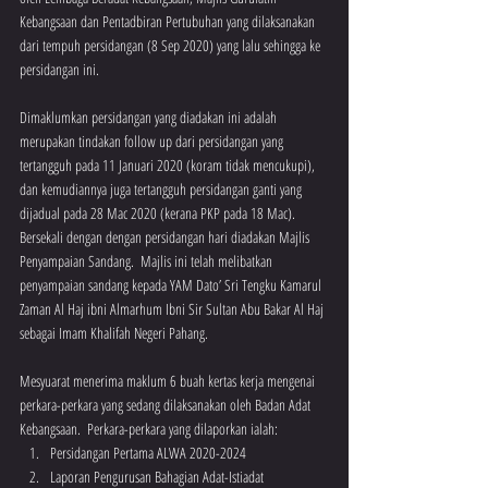
Kebangsaan dan Pentadbiran Pertubuhan yang dilaksanakan 
dari tempuh persidangan (8 Sep 2020) yang lalu sehingga ke 
persidangan ini.
Dimaklumkan persidangan yang diadakan ini adalah 
merupakan tindakan follow up dari persidangan yang 
tertangguh pada 11 Januari 2020 (koram tidak mencukupi), 
dan kemudiannya juga tertangguh persidangan ganti yang 
dijadual pada 28 Mac 2020 (kerana PKP pada 18 Mac).  
Bersekali dengan dengan persidangan hari diadakan Majlis 
Penyampaian Sandang.  Majlis ini telah melibatkan 
penyampaian sandang kepada YAM Dato’ Sri Tengku Kamarul 
Zaman Al Haj ibni Almarhum Ibni Sir Sultan Abu Bakar Al Haj 
sebagai Imam Khalifah Negeri Pahang.
Mesyuarat menerima maklum 6 buah kertas kerja mengenai 
perkara-perkara yang sedang dilaksanakan oleh Badan Adat 
Kebangsaan.  Perkara-perkara yang dilaporkan ialah:
Persidangan Pertama ALWA 2020-2024 
Laporan Pengurusan Bahagian Adat-Istiadat