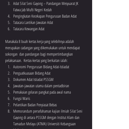
Adat Silat Seni Gayong – Pandangan Mesyuarat JK 
Fatwa Jab Mufti Negeri Kedah 
Pengingkatan Kecekapan Pengurusan Badan Adat 
Tatacara Lantikan Jawatan Adat 
Tatacara Kewangan Adat
Manakala 8 buah kertas kerja yang selebihnya adalah 
merupakan cadangan yang dikemukakan untuk mendapat 
sokongan  dan pandangan bagi mempertimbangkan 
pelaksanaan.  Kertas-kertas yang berkaitan ialah:
Autonomi Pengurusan Bidang Adat-Istiadat 
Penguatkuasaan Bidang Adat 
Dokumen Adat Istiadat PSSGM 
Jawatan-jawatan utama dalam pentadbiran 
Pemakaian gelaran pangkat pada awal nama
Fungsi Waris
Pelantikan Badan Penyiasat Bebas 
Memorandum persefahaman kajian ilmiah Silat Seni 
Gayong di antara PSSGM dengan Institut Alam dan 
Tamadun Melayu (ATMA) Universiti Kebangsaan 