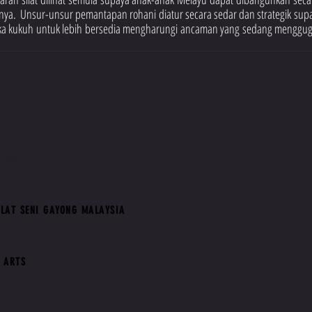
nya.  Unsur-unsur pemantapan rohani diatur secara sedar dan strategik supay
 kukuh untuk lebih bersedia mengharungi ancaman yang sedang menggug
NGI KAMI:
at@gmail.com
LAT SENI GAYONG MALAYSIA
my
 ARTS
ts.com