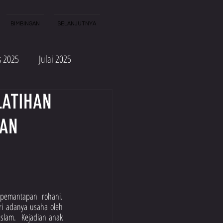
BIMBINGAN
SELANJUTNYA
s 2025
Julai 2025
LATIHAN
Sep 2024
Ogos 2024
DAN
Sep 2023
Ogos 2023
mantapan rohani.  
i adanya usaha oleh 
lam.  Kejadian anak 