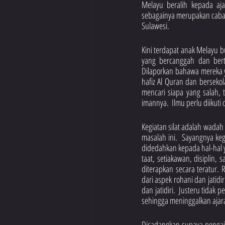
Melayu beralih kepada aja
sebagainya merupakan cabara
Sulawesi.
Kini terdapat anak Melayu 
yang bercanggah dan berte
Dilaporkan bahawa mereka y
hafiz Al Quran dan berseko
mencari siapa yang salah,
imannya.  Ilmu perlu diikut
Kegiatan silat adalah wadah
masalah ini.  Sayangnya ke
didedahkan kepada hal-hal y
taat, setiakawan, disiplin, 
diterapkan secara teratur. 
dari aspek rohani dan jatidir
dan jatidiri.  Justeru tidak 
sehingga meninggalkan aja
Dicadangkan supaya pengaja