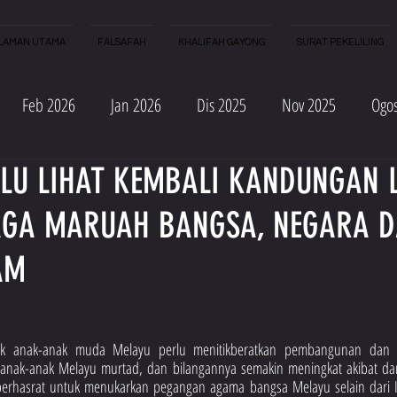
LAMAN UTAMA
FALSAFAH
KHALIFAH GAYONG
SURAT PEKELILING
Feb 2026
Jan 2026
Dis 2025
Nov 2025
Ogo
LU LIHAT KEMBALI KANDUNGAN 
 2025
Mac 2025
Feb 2025
Jan 2025
Nov 2024
AGA MARUAH BANGSA, NEGARA 
c 2024
Feb 2024
Jan 2024
Dis 2023
Okt 2023
AM
ac 2023
Jan 2023
 anak-anak muda Melayu perlu menitikberatkan pembangunan dan pe
 anak-anak Melayu murtad, dan bilangannya semakin meningkat akibat dar
berhasrat untuk menukarkan pegangan agama bangsa Melayu selain dari Is