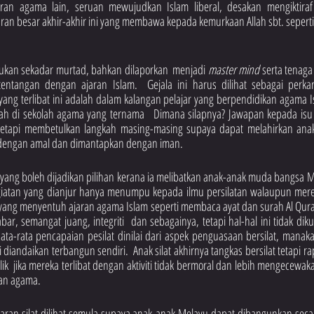
ran agama lain, seruan mewujudkan Islam liberal, desakan mengiktira
n besar akhir-akhir ini yang membawa kepada kemurkaan Allah sbt. sepertim
bukan sekadar murtad, bahkan dilaporkan  menjadi 
master mind
 serta tenag
ntangan dengan ajaran Islam.  Gejala ini harus dilihat sebagai perkara
ang terlibat ini adalah dalam kalangan pelajar yang berpendidikan agama I
lah di sekolah agama yang ternama   Dimana silapnya? Jawapan kepada isu 
 tetapi membetulkan langkah masing-masing supaya dapat melahirkan ana
i dengan amal dan dimantapkan dengan iman.  
 yang boleh dijadikan pilihan kerana ia melibatkan anak-anak muda bangsa M
giatan yang dianjur hanya menumpu kepada ilmu persilatan walaupun mereka
ang menyentuh ajaran agama Islam seperti membaca ayat dan surah Al Quran,
sabar, semangat juang, integriti  dan sebagainya, tetapi hal-hal ini tidak diku
Rata-rata pencapaian pesilat dinilai dari aspek penguasaan bersilat, manak
i diandaikan terbangun sendiri.  Anak silat akhirnya tangkas bersilat tetapi r
pelik  jika mereka terlibat dengan aktiviti tidak bermoral dan lebih mengecewakan
ran agama.
ran silat dilihat semula supaya anak-anak Melayu dapat dibangunkan secara