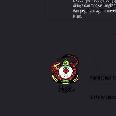
dirinya dan tangkas langkah
dan pegangan agama mereka
Islam. 
HUBU
gayong.ad
pautan luar:
PERTUBUHAN SI
>
gayong.com.
SILAT WARRIOR
>
silatwarriorar