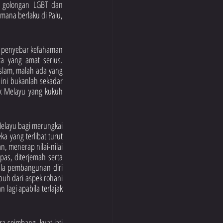
f golongan LGBT dan 
ana berlaku di Palu, 
a penyebar kefahaman 
 yang amat serius.  
slam, malah ada yang 
ini bukanlah sekadar 
k Melayu yang kukuh 
elayu bagi merungkai 
 yang terlibat turut 
 menerap nilai-nilai 
pas, diterjemah serta 
ala pembangunan diri 
apuh dari aspek rohani 
 lagi apabila terlajak 
 seimbang, kuat jati 