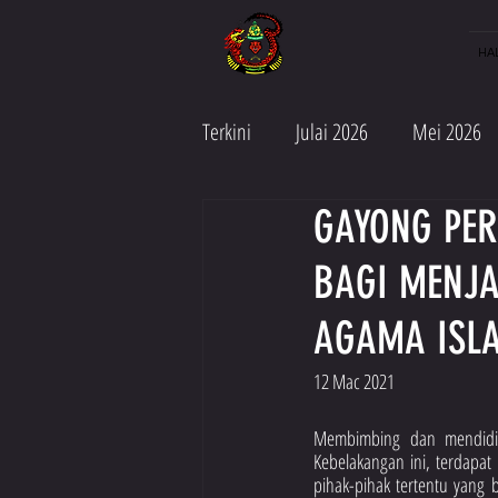
HA
Terkini
Julai 2026
Mei 2026
GAYONG PER
Jun 2025
Mei 2025
Apr
BAGI MENJ
Julai 2024
Jun 2024
Ma
AGAMA ISL
12 Mac 2021
Julai 2023
April 2023
M
Membimbing dan mendidik
Kebelakangan ini, terdapat
pihak-pihak tertentu yang 