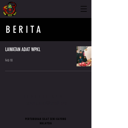
BERITA
LAWATAN ADAT WPKL
Feb 18
HUBUNGI KAMI:
gayong.adat@gmail.com
pautan luar:
PERTUBUHAN SILAT SENI GAYONG
MALAYSIA
>
gayong.com.my