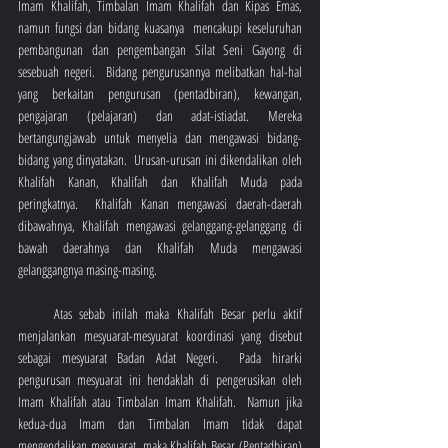
Imam Khalifah, Timbalan Imam Khalifah dan Kipas Emas, 
namun fungsi dan bidang kuasanya  mencakupi keseluruhan 
pembangunan dan pengembangan Silat Seni Gayong di 
sesebuah negeri.  Bidang pengurusannya melibatkan hal-hal 
yang berkaitan pengurusan (pentadbiran), kewangan, 
pengajaran (pelajaran) dan adat-istiadat. Mereka  
bertangungjawab untuk menyelia dan mengawasi bidang-
bidang yang dinyatakan.  Urusan-urusan ini dikendalikan oleh 
Khalifah Kanan, Khalifah dan Khalifah Muda pada 
peringkatnya.  Khalifah Kanan mengawasi daerah-daerah 
dibawahnya, Khalifah mengawasi gelanggang-gelanggang di 
bawah daerahnya dan Khalifah Muda mengawasi 
gelanggangnya masing-masing.
     Atas sebab inilah maka Khalifah Besar perlu aktif 
menjalankan mesyuarat-mesyuarat koordinasi yang disebut 
sebagai mesyuarat Badan Adat Negeri.  Pada hirarki 
pengurusan mesyuarat ini hendaklah di pengerusikan oleh 
Imam Khalifah atau Timbalan Imam Khalifah.  Namun jika 
kedua-dua Imam dan Timbalan Imam tidak dapat 
mengendalikan mesyuarat, maka Khalifah Besar (Pentadbiran) 