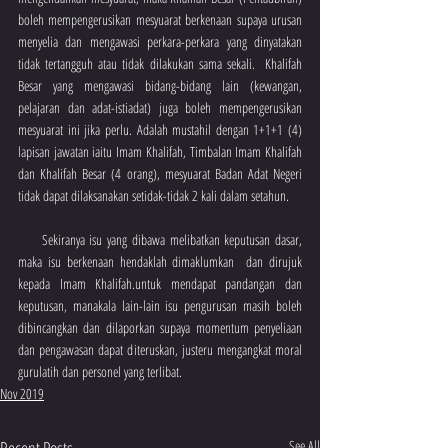
boleh mempengerusikan mesyuarat berkenaan supaya urusan 
menyelia dan mengawasi perkara-perkara yang dinyatakan 
tidak tertangguh atau tidak dilakukan sama sekali.  Khalifah 
Besar yang mengawasi bidang-bidang lain (kewangan, 
pelajaran dan adat-istiadat) juga boleh mempengerusikan 
mesyuarat ini jika perlu. Adalah mustahil dengan 1+1+1 (4) 
lapisan jawatan iaitu Imam Khalifah, Timbalan Imam Khalifah 
dan Khalifah Besar (4 orang), mesyuarat Badan Adat Negeri 
tidak dapat dilaksanakan setidak-tidak 2 kali dalam setahun.
     Sekiranya isu yang dibawa melibatkan keputusan dasar, 
maka isu berkenaan hendaklah dimaklumkan  dan dirujuk 
kepada Imam Khalifah.untuk mendapat pandangan dan 
keputusan, manakala lain-lain isu pengurusan masih boleh 
dibincangkan dan dilaporkan supaya momentum penyeliaan 
dan pengawasan dapat diteruskan, justeru mengangkat moral 
gurulatih dan personel yang terlibat.
Nov 2019
See All