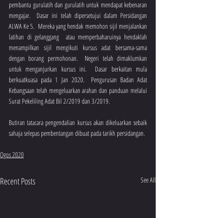
pembantu gurulatih dan gurulatih untuk mendapat kebenaran 
mengajar.  Dasar ini telah dipersetujui dalam Persidangan 
ALWA Ke 5.  Mereka yang hendak memohon sijil menjalankan 
latihan di gelanggang  atau memperbaharuinya hendaklah 
menampilkan sijil mengikuti kursus adat bersama-sama 
dengan borang permohonan.  Negeri telah dimaklumkan 
untuk menganjurkan kursus ini.  Dasar berkaitan mula 
berkuatkuasa pada 1 Jan 2020.  Pengurusan Badan Adat 
Kebangsaan telah mengeluarkan arahan dan panduan melalui 
Surat Pekeliling Adat Bil 2/2019 dan 3/2019. 
Butiran tatacara pengendalian kursus akan dikeluarkan sebaik 
sahaja selepas pembentangan dibuat pada tarikh persidangan.
Ogos 2020
Recent Posts
See All