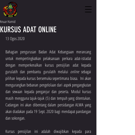
Anuar Hamid
KURSUS ADAT ONLINE
13 Ogos 2020
Bahagian pengurusan Badan Adat Kebangsaan merancang 
untuk mempertingkatkan pelaksanaan perkara adat-istiadat 
dengan memperkenalkan kursus pensijilan adat kepada 
gurulatih dan pembantu gurulatih melalui 
online 
sebagai 
pilihan kepada kursus bersemuka sepertimana biasa.  Ini akan 
mengurangkan bebanan pengelolaan dari aspek pengangkutan 
dan sewaan kepada penganjur dan peserta. Modul kursus 
masih mengguna tajuk-tajuk (5) dan tempuh yang ditentukan.  
Cadangan ini akan dibentang dalam persidangan ALWA yang 
akan diadakan pada 19 Sept. 2020 bagi mendapat pandangan 
dan sokongan.
Kursus pensijilan ini adalah diwajibkan kepada para 