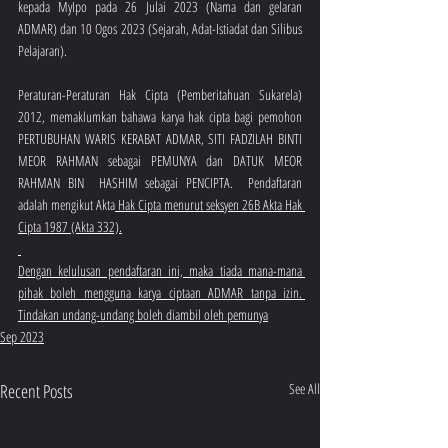
kepada MyIpo pada 26 Julai 2023 (Nama dan gelaran 
ADMAR) dan 10 Ogos 2023 (Sejarah, Adat-Istiadat dan Silibus 
Pelajaran).  
Peraturan-Peraturan Hak Cipta (Pemberitahuan Sukarela) 
2012, memaklumkan bahawa karya hak cipta bagi pemohon 
PERTUBUHAN WARIS KERABAT ADMAR, SITI FADZILAH BINTI 
MEOR RAHMAN sebagai PEMUNYA dan DATUK MEOR 
RAHMAN BIN  HASHIM sebagai PENCIPTA.  Pendaftaran 
adalah mengikut Akta
 Hak Cipta menurut seksyen 26B Akta Hak 
Cipta 1987 (Akta 332).
Dengan kelulusan pendaftaran ini, maka tiada mana-mana 
pihak boleh mengguna karya ciptaan ADMAR tanpa izin. 
Tindakan undang-undang boleh diambil oleh pemunya
Sep 2023
Recent Posts
See All