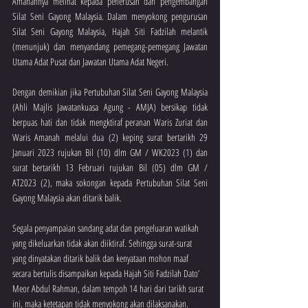
Amanahnya melihat kepada penerusan dan pengembangan 
Silat Seni Gayong Malaysia. Dalam menyokong pengurusan 
Silat Seni Gayong Malaysia, Hajah Siti Fadzilah melantik 
(menunjuk) dan menyandang pemegang-pemegang Jawatan 
Utama Adat Pusat dan Jawatan Utama Adat Negeri. 
Dengan demikian jika Pertubuhan Silat Seni Gayong Malaysia 
(Ahli Majlis Jawatankuasa Agung - AMJA) bersikap tidak 
berpuas hati dan tidak mengktiraf peranan Waris Zuriat dan 
Waris Amanah melalui dua (2) keping surat bertarikh 29 
Januari 2023 rujukan Bil (10) dlm GM / WK2023 (1) dan 
surat bertarikh 13 Februari rujukan Bil (05) dlm GM / 
AT2023 (2), maka sokongan kepada Pertubuhan Silat Seni 
Gayong Malaysia akan ditarik balik. 
Segala penyampaian sandang adat dan pengeluaran watikah 
yang dikeluarkan tidak akan diiktiraf. Sehingga surat-surat 
yang dinyatakan ditarik balik dan kenyataan mohon maaf 
secara bertulis disampaikan kepada Hajah Siti Fadzilah Dato’ 
Meor Abdul Rahman, dalam tempoh 14 hari dari tarikh surat 
ini, maka ketetapan tidak menyokong akan dilaksanakan.