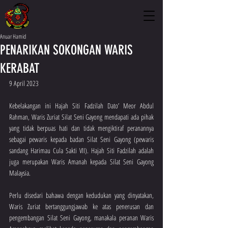
Anuar Hamid
PENARIKAN SOKONGAN WARIS
KERABAT
9 April 2023
Kebelakangan ini Hajah Siti Fadzilah Dato’ Meor Abdul 
Rahman, Waris Zuriat Silat Seni Gayong mendapati ada pihak 
yang tidak berpuas hati dan tidak mengiktiraf peranannya 
sebagai pewaris kepada badan Silat Seni Gayong (pewaris 
sandang Harimau Cula Sakti VII). Hajah Siti Fadzilah adalah 
juga merupakan Waris Amanah kepada Silat Seni Gayong 
Malaysia. 
Perlu disedari bahawa dengan kedudukan yang dinyatakan, 
Waris Zuriat bertanggungjawab ke atas penerusan dan 
pengembangan Silat Seni Gayong, manakala peranan Waris 