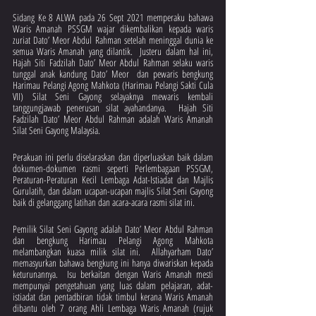
Sidang Ke 8 ALWA pada 26 Sept 2021 memperaku bahawa 
Waris Amanah PSSGM wajar dikembalikan kepada waris 
zuriat Dato’ Meor Abdul Rahman setelah meninggal dunia ke 
semua Waris Amanah yang dilantik.  Justeru dalam hal ini, 
Hajah Siti Fadzilah Dato’ Meor Abdul Rahman selaku waris 
tunggal anak kandung Dato’ Meor  dan pewaris bengkung 
Harimau Pelangi Agong Mahkota (Harimau Pelangi Sakti Cula 
VII) Silat Seni Gayong selayaknya mewaris kembali 
tanggungjawab penerusan silat ayahandanya.  Hajah Siti 
Fadzilah Dato’ Meor Abdul Rahman adalah Waris Amanah 
Silat Seni Gayong Malaysia.
Perakuan ini perlu diselaraskan dan diperluaskan baik dalam 
dokumen-dokumen rasmi seperti Perlembagaan PSSGM, 
Peraturan-Peraturan Kecil Lembaga Adat-Istiadat dan Majlis 
Gurulatih, dan dalam ucapan-ucapan majlis Silat Seni Gayong 
baik di gelanggang latihan dan acara-acara rasmi silat ini.
Pemilik Silat Seni Gayong adalah Dato’ Meor Abdul Rahman 
dan bengkung Harimau Pelangi Agong Mahkota 
melambangkan kuasa milik silat ini.  Allahyarham Dato’ 
memasyurkan bahawa bengkung ini hanya diwariskan kepada 
keturunannya.  Isu berkaitan dengan Waris Amanah mesti 
mempunyai pengetahuan yang luas dalam pelajaran, adat-
istiadat dan pentadbiran tidak timbul kerana Waris Amanah 
dibantu oleh 7 orang Ahli Lembaga Waris Amanah (rujuk 