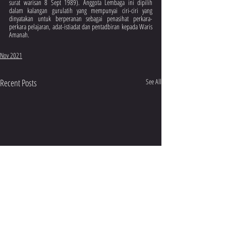
surat warisan 8 Sept 1989). Anggota Lembaga ini dipilih 
dalam kalangan gurulatih yang mempunyai ciri-ciri yang 
dinyatakan untuk berperanan sebagai penasihat perkara-
perkara pelajaran, adat-istiadat dan pentadbiran kepada Waris 
Amanah.
Nov 2021
Recent Posts
See All