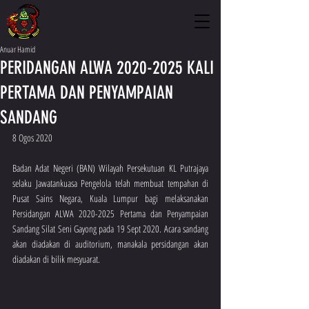
Anuar Hamid
PERIDANGAN ALWA 2020-2025 KALI
PERTAMA DAN PENYAMPAIAN
SANDANG
8 Ogos 2020
Badan Adat Negeri (BAN) Wilayah Persekutuan KL Putrajaya 
selaku Jawatankuasa Pengelola telah membuat tempahan di 
Pusat Sains Negara, Kuala Lumpur bagi melaksanakan  
Persidangan ALWA 2020-2025 Pertama dan Penyampaian 
Sandang Silat Seni Gayong pada 19 Sept 2020. Acara sandang 
akan diadakan di auditorium, manakala persidangan akan 
diadakan di bilik mesyuarat.