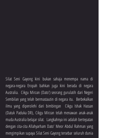
Silat Seni Gayong kini bukan sahaja menempa nama di 
negara-negara Eropah bahkan juga kini berada di negara 
Australia.  Cikgu Mirzan (Dato’) seorang gurulatih dari Negeri 
Sembilan yang telah bermastautin di negara itu.  Berbekalkan 
ilmu yang diperolehi dari bimbingan  Cikgu Ishak Hassan 
(Datuk Paduka DR), Cikgu Mirzan telah menawan anak-anak 
muda Australia belajar silat.  Langkahnya ini adalah bertepatan 
dengan cita-cita Allahyarham Dato’ Meor Abdul Rahman yang 
mengimpikan supaya Silat Seni Gayong tersebar seluruh dunia 