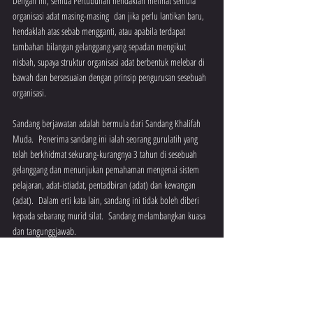
Dengan ini, semua Pertubuhan hendaklah melihat semula 
organisasi adat masing-masing  dan jika perlu lantikan baru, 
hendaklah atas sebab mengganti, atau apabila terdapat 
tambahan bilangan gelanggang yang sepadan mengikut 
nisbah, supaya struktur organisasi adat berbentuk melebar di 
bawah dan bersesuaian dengan prinsip pengurusan sesebuah 
organisasi.
Sandang berjawatan adalah bermula dari Sandang Khalifah 
Muda.  Penerima sandang ini ialah seorang gurulatih yang 
telah berkhidmat sekurang-kurangnya 3 tahun di sesebuah 
gelanggang dan menunjukan pemahaman mengenai sistem 
pelajaran, adat-istiadat, pentadbiran (adat) dan kewangan 
(adat).  Dalam erti kata lain, sandang ini tidak boleh diberi 
kepada sebarang murid silat.  Sandang melambangkan kuasa 
dan tangunggjawab.
Dis 2023
Recent Posts
See All