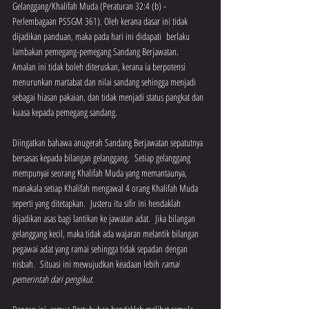
Gelanggang/Khalifah Muda (Peraturan 32:4 (b) - 
Perlembagaan PSSGM 361). Oleh kerana dasar ini tidak 
dijadikan panduan, maka pada hari ini didapati  berlaku 
lambakan pemegang-pemegang Sandang Berjawatan.  
Amalan ini tidak boleh diteruskan, kerana ia berpotensi 
menurunkan martabat dan nilai sandang sehingga menjadi 
sebagai hiasan pakaian, dan tidak menjadi status pangkat dan 
kuasa kepada pemegang sandang.
Diingatkan bahawa anugerah Sandang Berjawatan sepatutnya 
bersasas kepada bilangan gelanggang.  Setiap gelanggang 
mempunyai seorang Khalifah Muda yang memantaunya, 
manakala setiap Khalifah mengawal 4 orang Khalifah Muda 
seperti yang ditetapkan.  Justeru itu sifir ini hendaklah 
dijadikan asas bagi lantikan ke jawatan adat.  Jika bilangan 
gelanggang kecil, maka tidak ada wajaran melantik bilangan 
pegawai adat yang ramai sehingga tidak sepadan dengan 
nisbah.  Situasi ini mewujudkan keadaan lebih 
ramai 
pemerintah dari pengikut.