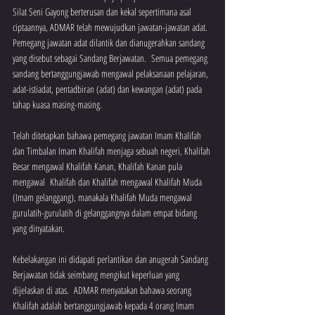
Silat Seni Gayong berterusan dan kekal sepertimana asal 
ciptaannya, ADMAR telah mewujudkan jawatan-jawatan adat.  
Pemegang jawatan adat dilantik dan dianugerahkan sandang 
yang disebut sebagai Sandang Berjawatan.  Semua pemegang 
sandang bertanggungjawab mengawal pelaksanaan pelajaran, 
adat-istiadat, pentadbiran (adat) dan kewangan (adat) pada 
tahap kuasa masing-masing.
Telah ditetapkan bahawa pemegang jawatan Imam Khalifah 
dan Timbalan Imam Khalifah menjaga sebuah negeri, Khalifah 
Besar mengawal Khalifah Kanan, Khalifah Kanan pula 
mengawal  Khalifah dan Khalifah mengawal Khalifah Muda 
(Imam gelanggang), manakala Khalifah Muda mengawal 
gurulatih-gurulatih di gelanggangnya dalam empat bidang 
yang dinyatakan.
Kebelakangan ini didapati perlantikan dan anugerah Sandang 
Berjawatan tidak seimbang mengikut keperluan yang 
dijelaskan di atas.  ADMAR menyatakan bahawa seorang 
Khalifah adalah bertanggungjawab kepada 4 orang Imam 