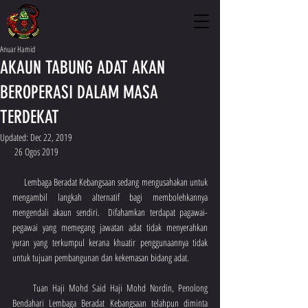
Anuar Hamid
AKAUN TABUNG ADAT AKAN
BEROPERASI DALAM MASA
TERDEKAT
Updated:
Dec 22, 2019
 26 Ogos 2019
     Lembaga Beradat Kebangsaan sedang mengusahakan untuk 
mengambil langkah alternatif bagi membolehkannya 
mengendali akaun sendiri.  Difahamkan terdapat pagawai-
pegawai yang memegang jawatan adat tidak menyerahkan 
yuran yang terkumpul kerana khuatir penggunaannya tidak 
untuk tujuan pembangunan dan kekemasan bidang adat.
     Tuan Haji Mohd Said Haji Mohd Nordin, Penolong 
Bendahari Lembaga Beradat Kebangsaan telahpun diminta 