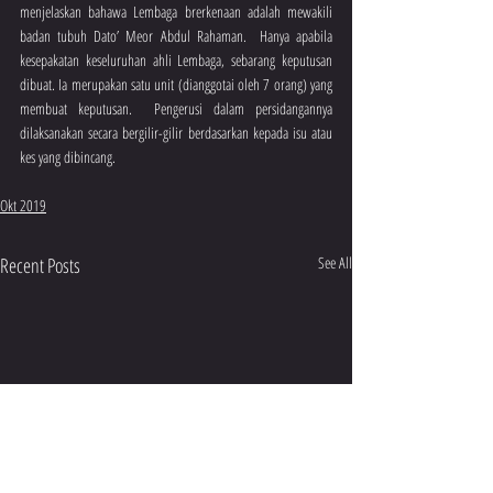
menjelaskan bahawa Lembaga brerkenaan adalah mewakili 
badan tubuh Dato’ Meor Abdul Rahaman.  Hanya apabila 
kesepakatan keseluruhan ahli Lembaga, sebarang keputusan 
dibuat. Ia merupakan satu unit (dianggotai oleh 7 orang) yang 
membuat keputusan.  Pengerusi dalam persidangannya 
dilaksanakan secara bergilir-gilir berdasarkan kepada isu atau 
kes yang dibincang.
Okt 2019
Recent Posts
See All