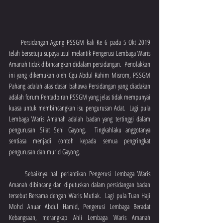
     Persidangan Agong PSSGM kali Ke 6 pada 5 Okt 2019 
telah bersetuju supaya usul melantik Pengerusi Lembaga Waris 
Amanah tidak dibincangkan didalam persidangan.  Penolakkan 
ini yang dikemukan oleh Cgu Abdul Rahim Misrom, PSSGM 
Pahang adalah atas dasar bahawa Persidangan yang diadakan 
adalah forum Pentadbiran PSSGM yang jelas tidak mempunyai 
kuasa untuk membincangkan isu pengurusan Adat.  Lagi pula 
Lembaga Waris Amanah adalah badan yang tertinggi dalam 
pengurusan Silat Seni Gayong.  Tingkahlaku anggotanya 
sentiasa menjadi contoh kepada semua pengringkat 
pengurusan dan murid Gayong.
     Sebaiknya hal perlantikan Pengerusi Lembaga Waris 
Amanah dibincang dan diputuskan dalam persidangan badan 
tersebut Bersama dengan Waris Mutlak.  Lagi pula Tuan Haji 
Mohd Anuar Abdul Hamid, Pengerusi Lembaga Beradat 
Kebangsaan, merangkap Ahli Lembaga Waris Amanah 