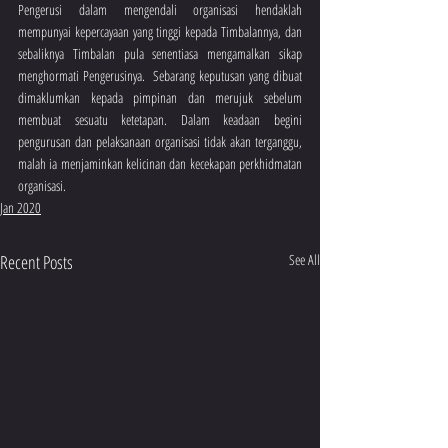
Pengerusi dalam mengendali organisasi hendaklah 
mempunyai kepercayaan yang tinggi kepada Timbalannya, dan 
sebaliknya Timbalan pula senentiasa mengamalkan sikap 
menghormati Pengerusinya.  Sebarang keputusan yang dibuat 
dimaklumkan kepada pimpinan dan merujuk sebelum 
membuat sesuatu ketetapan. Dalam keadaan begini  
pengurusan dan pelaksanaan organisasi tidak akan terganggu, 
malah ia menjaminkan kelicinan dan kecekapan perkhidmatan 
organisasi.
Jan 2020
Recent Posts
See All