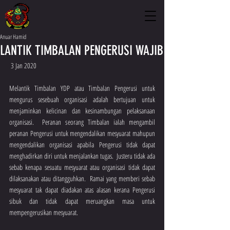
Anuar Hamid
LANTIK TIMBALAN PENGERUSI WAJIB
 3 Jan 2020 
Melantik Timbalan YDP atau Timbalan Pengerusi untuk 
mengurus sesebuah organisasi adalah bertujuan untuk 
menjaminkan kelicinan dan kesinambungan pelaksanaan 
organisasi.  Peranan seorang Timbalan ialah mengambil 
peranan Pengerusi untuk mengendalikan mesyuarat mahupun 
mengendalikan organisasi apabila Pengerusi tidak dapat 
menghadirkan diri untuk menjalankan tugas.  Justeru tidak ada 
sebab kenapa sesuatu mesyuarat atau organisasi tidak dapat 
dilaksanakan atau ditangguhkan.  Ramai yang memberi sebab 
mesyuarat tak dapat diadakan atas alasan kerana Pengerusi 
sibuk dan tidak dapat meruangkan masa untuk 
mempengerusikan mesyuarat.