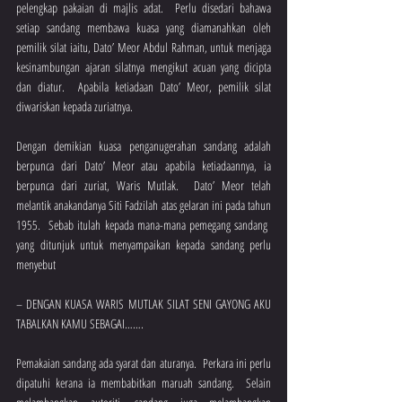
pelengkap pakaian di majlis adat.  Perlu disedari bahawa 
setiap sandang membawa kuasa yang diamanahkan oleh 
pemilik silat iaitu, Dato’ Meor Abdul Rahman, untuk menjaga 
kesinambungan ajaran silatnya mengikut acuan yang dicipta 
dan diatur.  Apabila ketiadaan Dato’ Meor, pemilik silat 
diwariskan kepada zuriatnya.
Dengan demikian kuasa penganugerahan sandang adalah 
berpunca dari Dato’ Meor atau apabila ketiadaannya, ia 
berpunca dari zuriat, Waris Mutlak.  Dato’ Meor telah 
melantik anakandanya Siti Fadzilah atas gelaran ini pada tahun 
1955.  Sebab itulah kepada mana-mana pemegang sandang  
yang ditunjuk untuk menyampaikan kepada sandang perlu 
menyebut 
– DENGAN KUASA WARIS MUTLAK SILAT SENI GAYONG AKU 
TABALKAN KAMU SEBAGAI…….
Pemakaian sandang ada syarat dan aturanya.  Perkara ini perlu 
dipatuhi kerana ia membabitkan maruah sandang.  Selain 