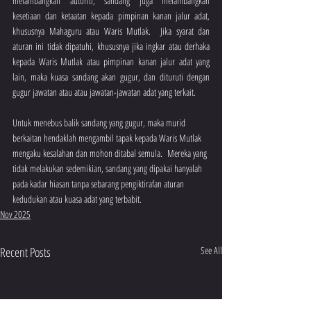
melambangkan autoriti, sandang juga melambangkan 
kesetiaan dan ketaatan kepada pimpinan kanan jalur adat, 
khususnya Mahaguru atau Waris Mutlak.  Jika syarat dan 
aturan ini tidak dipatuhi, khususnya jika ingkar atau derhaka 
kepada Waris Mutlak atau pimpinan kanan jalur adat yang 
lain, maka kuasa sandang akan gugur, dan dituruti dengan 
gugur jawatan atau atau jawatan-jawatan adat yang terkait.
Untuk menebus balik sandang yang gugur, maka murid 
berkaitan hendaklah mengambil tapak kepada Waris Mutlak 
mengaku kesalahan dan mohon ditabal semula.  Mereka yang 
tidak melakukan sedemikian, sandang yang dipakai hanyalah 
pada kadar hiasan tanpa sebarang pengiktirafan aturan 
kedudukan atau kuasa adat yang terbabit.
Nov 2025
Recent Posts
See All