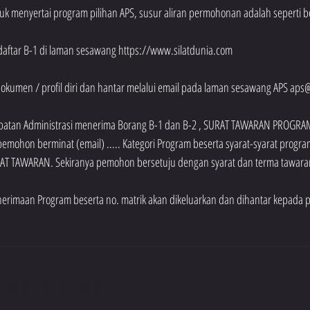
 menyertai program pilihan APS, susur aliran permohonan adalah seperti be
daftar B-1 di laman sesawang https://www.silatdunia.com 
dokumen / profil diri dan hantar melalui email pada laman sesawang APS aps
jabatan Administrasi menerima Borang B-1 dan B-2 , SURAT TAWARAN PROGRAM
emohon berminat (email) ..... Kategori Program beserta syarat-syarat progr
AT TAWARAN. Sekiranya pemohon bersetuju dengan syarat dan terma tawara
erimaan Program beserta no. matrik akan dikeluarkan dan dihantar kepada 
NGI KAMI: