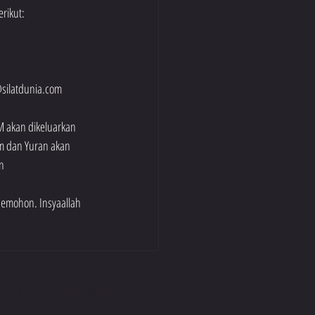
rikut:
@silatdunia.com 
 akan dikeluarkan 
am dan Yuran akan 
n 
pemohon. Insyaallah
© 2026, GAYONG ADAT