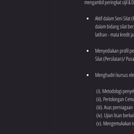
mengambil peringkat sijil & 
Aktif dalam Seni Silat
dalam bidang silat ber
latihan - mata kredit j
Menyediakan profil pe
Silat (Persilatan)/ Pu
Menghadiri kursus elek
	(i). Metodologi peny
	(ii). Pertolongan Ce
	(iii). Asas perniaga
	(iv). Ujian lisan ber
	(v). Mengemukakan tes