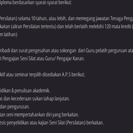
Diploma berdasarkan syarat-syarat berikut:
 (Persilatan) selama 10 tahun, atau lebih, dan memegang jawatan Tenaga Peng
kaitan (aliran Persilatan tertentu) dan telah berlatih melebihi 120 mata kredi
am latihan)
ribadi dan surat pengesahan atau sokongan  dari Guru pelatih perguruan ata
sat Pengajian Seni Silat atau Guru/ Pengajar Kanan.
tif atau seminar terpilih disediakan A.P.S berikut;
elidikan & penulisan akademik.
mas dan kecederaan sukan tahap lanjutan.
an dan pengurusan.
kaitan seni mempertahankan diri yang berkaitan.
is penyelidikan atau kajian Seni Silat (Persilatan) berkaitan.