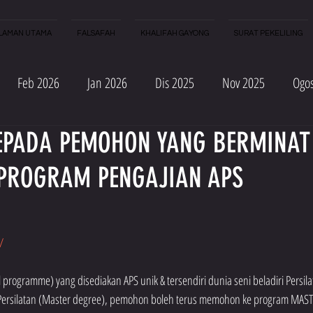
LAMAN UTAMA
FALSAFAH
KHALIFAH GAYONG
SURAT PEKELILING
Feb 2026
Jan 2026
Dis 2025
Nov 2025
Ogo
EPADA PEMOHON YANG BERMINAT
 2025
Mac 2025
Feb 2025
Jan 2025
Nov 2024
PROGRAM PENGAJIAN APS
c 2024
Feb 2024
Jan 2024
Dis 2023
Okt 2023
/
ac 2023
Jan 2023
 programme) yang disediakan APS unik & tersendiri dunia seni beladiri Persilat
Persilatan (Master degree), pemohon boleh terus memohon ke program MASTE