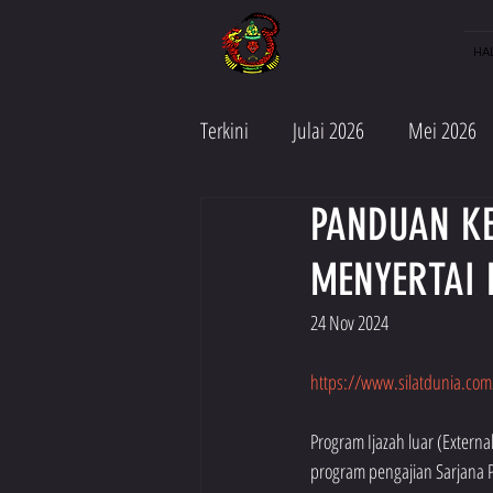
HA
Terkini
Julai 2026
Mei 2026
PANDUAN K
Jun 2025
Mei 2025
Apr
MENYERTAI 
Julai 2024
Jun 2024
Ma
24 Nov 2024
https://www.silatdunia.com
Julai 2023
April 2023
M
Program Ijazah luar (External
program pengajian Sarjana 