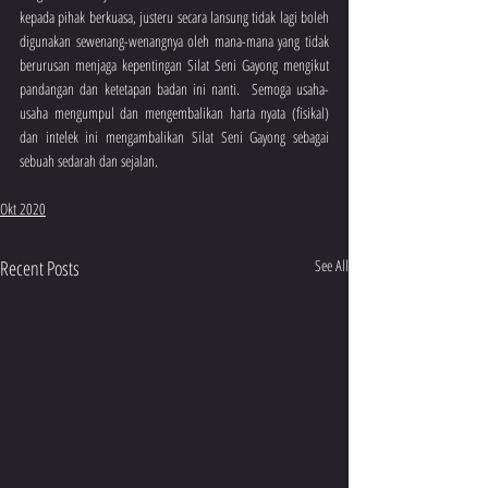
kepada pihak berkuasa, justeru secara lansung tidak lagi boleh 
digunakan sewenang-wenangnya oleh mana-mana yang tidak 
berurusan menjaga kepentingan Silat Seni Gayong mengikut 
pandangan dan ketetapan badan ini nanti.  Semoga usaha-
usaha mengumpul dan mengembalikan harta nyata (fisikal) 
dan intelek ini mengambalikan Silat Seni Gayong sebagai 
sebuah sedarah dan sejalan.
Okt 2020
Recent Posts
See All