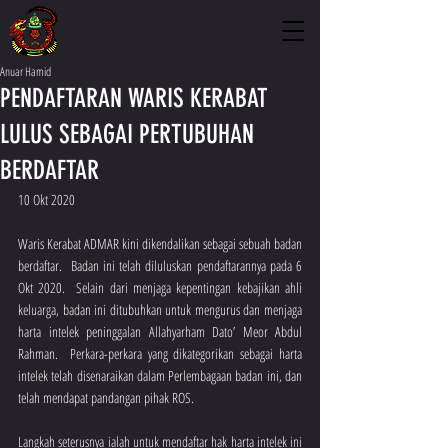
Anuar Hamid
PENDAFTARAN WARIS KERABAT
LULUS SEBAGAI PERTUBUHAN
BERDAFTAR
10 Okt 2020
Waris Kerabat ADMAR kini dikendalikan sebagai sebuah badan 
berdaftar.  Badan ini telah diluluskan pendaftarannya pada 6 
Okt 2020.  Selain dari menjaga kepentingan kebajikan ahli 
keluarga, badan ini ditubuhkan untuk mengurus dan menjaga 
harta intelek peninggalan Allahyarham Dato’ Meor Abdul 
Rahman.  Perkara-perkara yang dikategorikan sebagai harta 
intelek telah disenaraikan dalam Perlembagaan badan ini, dan 
telah mendapat pandangan pihak ROS.
Langkah seterusnya ialah untuk mendaftar hak harta intelek ini 