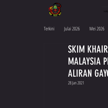
HA
Terkini
Julai 2026
Mei 2026
SKIM KHAIR
Jun 2025
Mei 2025
Apr
MALAYSIA P
Julai 2024
Jun 2024
Ma
ALIRAN GA
28 Jan 2021
Julai 2023
April 2023
M