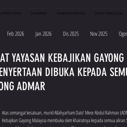
LAMAN UTAMA
FALSAFAH
KHALIFAH GAYONG
SURAT PEKELILING
Feb 2026
Jan 2026
Dis 2025
Nov 2025
Ogo
AT YAYASAN KEBAJIKAN GAYONG
 2025
Mac 2025
Feb 2025
Jan 2025
Nov 2024
ENYERTAAN DIBUKA KEPADA SEM
c 2024
Feb 2024
Jan 2024
Dis 2023
Okt 2023
YONG ADMAR
ac 2023
Jan 2023
Atas semangat kesatuan, murid Allahyarham Dato’ Meor Abdul Rahman (ADM
Kebajikan Gayong Malaysia membuka skim khairatnya kepada semua aliran S