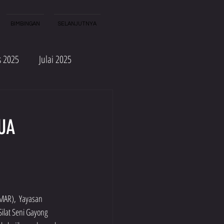
BIMBINGAN
SELANJUTNYA
s 2025
Julai 2025
Sep 2024
Ogos 2024
UA
Sep 2023
Ogos 2023
AR),  Yayasan 
ilat Seni Gayong 