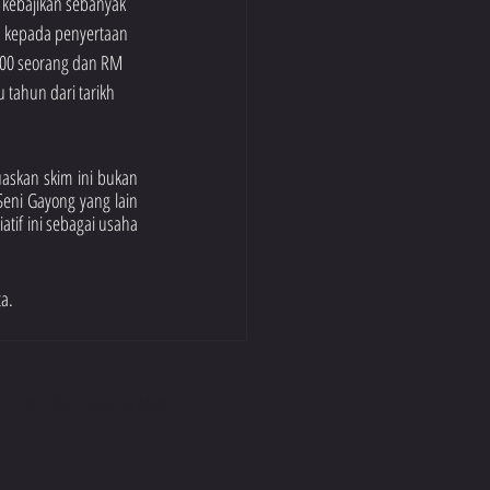
kebajikan sebanyak 
 kepada penyertaan 
00 seorang dan RM 
tahun dari tarikh 
askan skim ini bukan 
Seni Gayong yang lain 
if ini sebagai usaha 
a.
© 2026, GAYONG ADAT