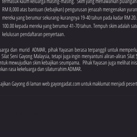
termasuk kaum keluarga masing-masing.  Skim yang menawarkan pulangan 
RM 8,000 atas bantuan (kebajikan) pengurusan jenazah mengenakan yuran
mereka yang berumur sekurang-kurangnya 19-40 tahun pada kadar RM 20.
100.00 kepada mereka yang berumur 41-70 tahun. Tempuh skim adalah satu 
kelulusan pendaftaran penyertaan.
luarga dan murid  ADMAR, pihak Yayasan berasa terpanggil untuk memperlu
lat Seni Gayong Malaysia, tetapi juga ingin menyantuni aliran-aliran Silat 
tuk mewujudkan skim kebajikan seumpama.  Pihak Yayasan juga melihat inisiat
n rasa kekeluarga dan silaturrahim ADMAR.  
ebajikan Gayong di laman web gayongadat.com untuk maklumat menjadi pesert
NGI KAMI: