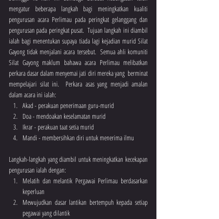
mengatur beberapa langkah bagi meningkatkan kualiti 
pengurusan acara Perlimau pada peringkat gelanggang dan 
pengurusan pada peringkat pusat.  Tujuan langkah ini diambil 
ialah bagi menentukan supaya tiada lagi kejadian murid Silat 
Gayong tidak menjalani acara tersebut.  Semua ahli komuniti 
Silat Gayong maklum bahawa acara Perlimau melibatkan 
perkara dasar dalam menyemai jati diri mereka yang  berminat 
mempelajari silat ini.  Perkara asas yang menjadi amalan 
dalam acara ini ialah:
Akad - perakuan penerimaan guru-murid
Doa - mendoakan keselamatan murid  
Ikrar - perakuan taat setia murid
Mandi - membersihkan diri untuk menerima ilmu 
Langkah-langkah yang diambil untuk meningkatkan kecekapan 
pengurusan ialah dengan:
Melatih dan melantik Pergawai Perlimau berdasarkan 
keperluan
Mewujudkan dasar lantikan bertempuh kepada setiap 
pegawai yang dilantik