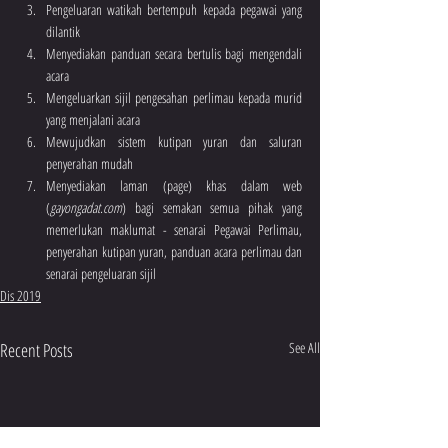
Pengeluaran watikah bertempuh kepada pegawai yang 
dilantik
Menyediakan panduan secara bertulis bagi mengendali 
acara
Mengeluarkan sijil pengesahan perlimau kepada murid 
yang menjalani acara
Mewujudkan sistem kutipan yuran dan saluran 
penyerahan mudah 
Menyediakan laman (page) khas dalam web 
(
gayongadat.com
) bagi semakan semua pihak yang 
memerlukan maklumat - senarai Pegawai Perlimau, 
penyerahan kutipan yuran, panduan acara perlimau dan 
senarai pengeluaran sijil 
Dis 2019
Recent Posts
See All