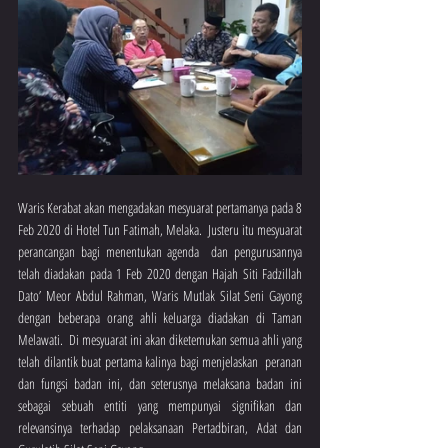
Waris Kerabat akan mengadakan mesyuarat pertamanya pada 8 
Feb 2020 di Hotel Tun Fatimah, Melaka.  Justeru itu mesyuarat 
perancangan bagi menentukan agenda  dan pengurusannya 
telah diadakan pada 1 Feb 2020 dengan Hajah Siti Fadzillah 
Dato’ Meor Abdul Rahman, Waris Mutlak Silat Seni Gayong 
dengan beberapa orang ahli keluarga diadakan di Taman 
Melawati.  Di mesyuarat ini akan diketemukan semua ahli yang 
telah dilantik buat pertama kalinya bagi menjelaskan  peranan 
dan fungsi badan ini, dan seterusnya melaksana badan ini 
sebagai sebuah entiti yang mempunyai signifikan dan 
relevansinya terhadap pelaksanaan Pertadbiran, Adat dan 